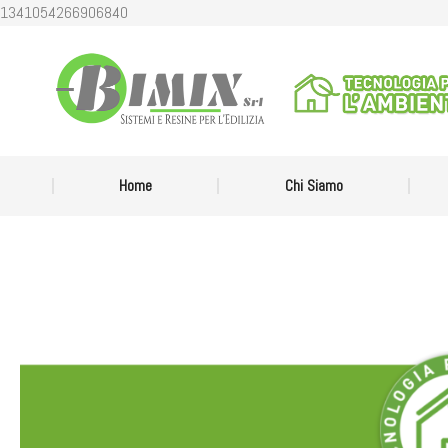
1341054266906840
Home
Chi
Home
Chi Siamo