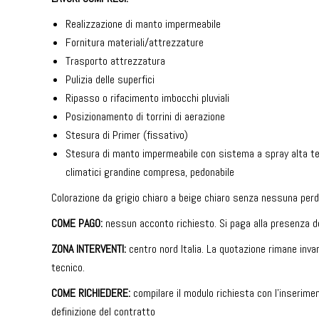
Realizzazione di manto impermeabile
Fornitura materiali/attrezzature
Trasporto attrezzatura
Pulizia delle superfici
Ripasso o rifacimento imbocchi pluviali
Posizionamento di torrini di aerazione
Stesura di Primer (fissativo)
Stesura di manto impermeabile con sistema a spray alta tem
climatici grandine compresa, pedonabile
Colorazione da grigio chiaro a beige chiaro senza nessuna perd
COME PAGO:
nessun acconto richiesto. Si paga alla presenza de
ZONA INTERVENTI:
centro nord Italia. La quotazione rimane inva
tecnico.
COME RICHIEDERE:
compilare il modulo richiesta con l’inseriment
definizione del contratto