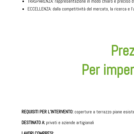
TRASPARENZA: rappresentazione in modo chiaro e preciso del
ECCELLENZA: dalla competitività del mercato, la ricerca e l’u
Prez
Per imper
REQUISITI PER L’INTERVENTO:
coperture a terrazzo piane esist
DESTINATO A:
privati e aziende artigianali
LAVORI COMPRESI: