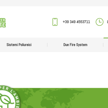
 Siamo
Sistemi Poliureici
Due Fire System
+39 349 4553711
Sistemi Poliureici
Due Fire System