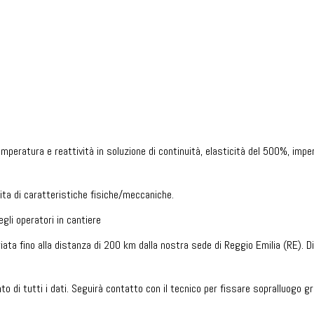
peratura e reattività in soluzione di continuità, elasticità del 500%, impe
ita di caratteristiche fisiche/meccaniche.
gli operatori in cantiere
riata fino alla distanza di 200 km dalla nostra sede di Reggio Emilia (RE).
o di tutti i dati. Seguirà contatto con il tecnico per fissare sopralluogo gra