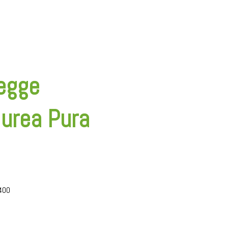
legge
iurea Pura
 400