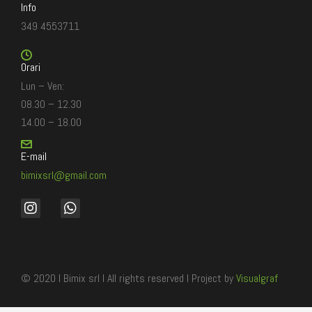
Info
349 4553711
Orari
Lun – Ven:
08.30 – 12.30
14.00 – 18.00
E-mail
bimixsrl@gmail.com
© 2020 I Bimix srl I All rights reserved I Project by
Visualgraf