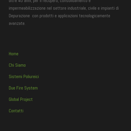
oltre 40 anni, per il recupero, consolidamento e
impermeabilizzazione
nel settore industriale, civile e impianti di
Depurazione
con prodotti e applicazioni tecnologicamente
avanzate.
Home
Chi Siamo
Sistemi Poliureici
Due Fire System
Global Project
Contatti